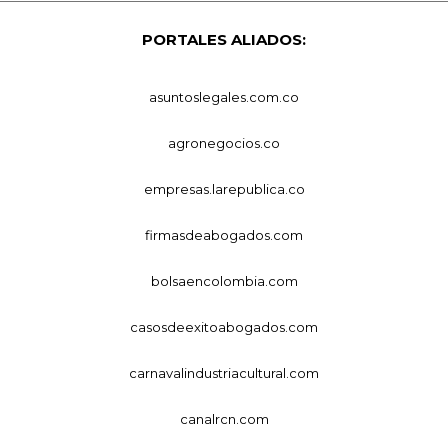
PORTALES ALIADOS:
asuntoslegales.com.co
agronegocios.co
empresas.larepublica.co
firmasdeabogados.com
bolsaencolombia.com
casosdeexitoabogados.com
carnavalindustriacultural.com
canalrcn.com