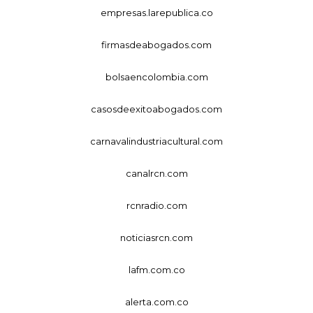
empresas.larepublica.co
firmasdeabogados.com
bolsaencolombia.com
casosdeexitoabogados.com
carnavalindustriacultural.com
canalrcn.com
rcnradio.com
noticiasrcn.com
lafm.com.co
alerta.com.co