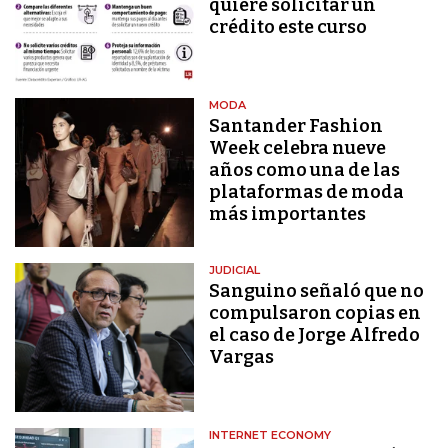
quiere solicitar un
crédito este curso
MODA
Santander Fashion
Week celebra nueve
años como una de las
plataformas de moda
más importantes
JUDICIAL
Sanguino señaló que no
compulsaron copias en
el caso de Jorge Alfredo
Vargas
INTERNET ECONOMY