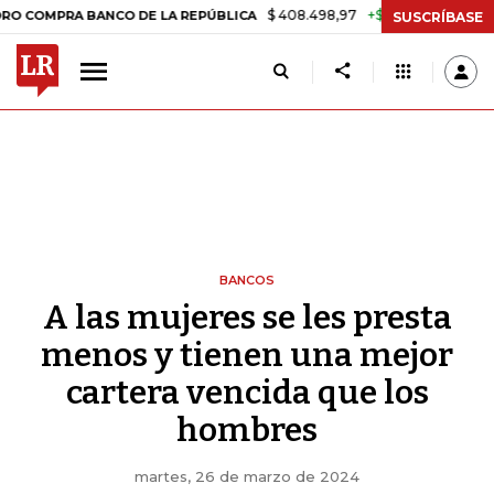
$ 408.498,97
+$ 8.753,81
+2,19%
PRA BANCO DE LA REPÚBLICA
TA
SUSCRÍBASE
BANCOS
A las mujeres se les presta
menos y tienen una mejor
cartera vencida que los
hombres
martes, 26 de marzo de 2024