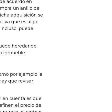
 de acuerdo en
ompra un anillo de
cha adquisición se
o, ya que es algo
 incluso, puede
puede heredar de
n inmueble.
como por ejemplo la
hay que revisar
r en cuenta es que
efinen el precio de
 o pureza, el corte o