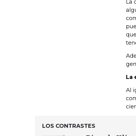
La 
alg
com
pue
que
ten
Ade
gen
La 
Al 
com
cie
LOS CONTRASTES