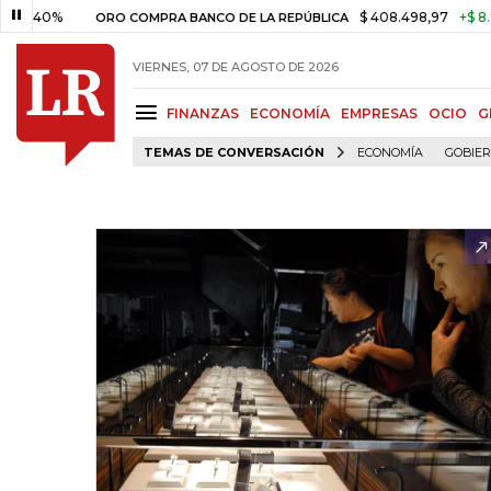
%
$ 408.498,97
+$ 8.753,81
ORO COMPRA BANCO DE LA REPÚBLICA
VIERNES, 07 DE AGOSTO DE 2026
FINANZAS
ECONOMÍA
EMPRESAS
OCIO
G
TEMAS DE CONVERSACIÓN
ECONOMÍA
GOBIE