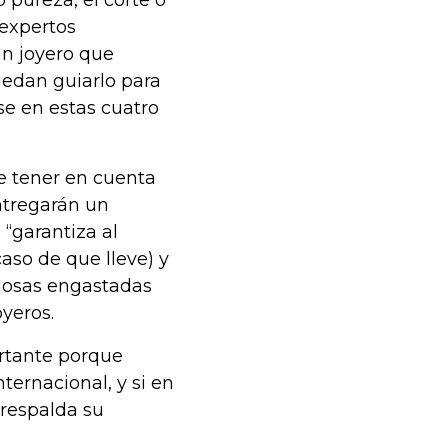
s expertos
n joyero que
edan guiarlo para
e en estas cuatro
e tener en cuenta
entregarán un
 “garantiza al
caso de que lleve) y
ciosas engastadas
oyeros.
ortante porque
ternacional, y si en
respalda su