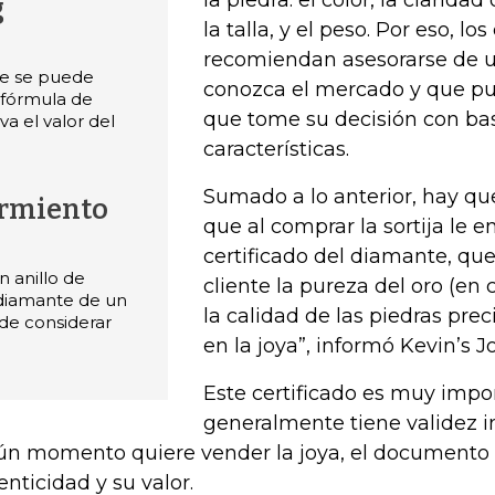
g
la talla, y el peso. Por eso, lo
recomiendan asesorarse de u
e se puede
conozca el mercado y que pu
 fórmula de
que tome su decisión con bas
a el valor del
características.
Sumado a lo anterior, hay qu
armiento
que al comprar la sortija le 
certificado del diamante, que
 anillo de
cliente la pureza del oro (en 
diamante de un
la calidad de las piedras pre
de considerar
en la joya”, informó Kevin’s J
Este certificado es muy imp
generalmente tiene validez in
ún momento quiere vender la joya, el documento 
enticidad y su valor.