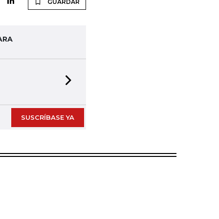
GUARDAR
ARA
Next slide
SUSCRÍBASE YA