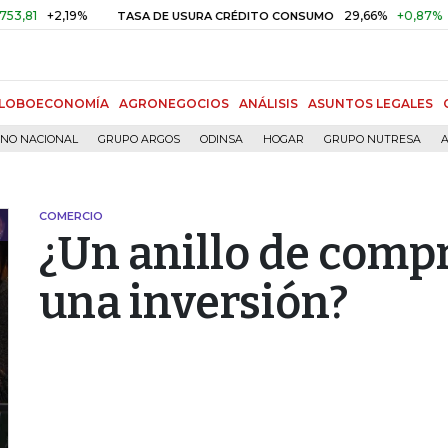
+2,19%
29,66%
+0,87%
+3,02%
TASA DE USURA CRÉDITO CONSUMO
LOBOECONOMÍA
AGRONEGOCIOS
ANÁLISIS
ASUNTOS LEGALES
RNO NACIONAL
GRUPO ARGOS
ODINSA
HOGAR
GRUPO NUTRESA
A
COMERCIO
¿Un anillo de comp
una inversión?