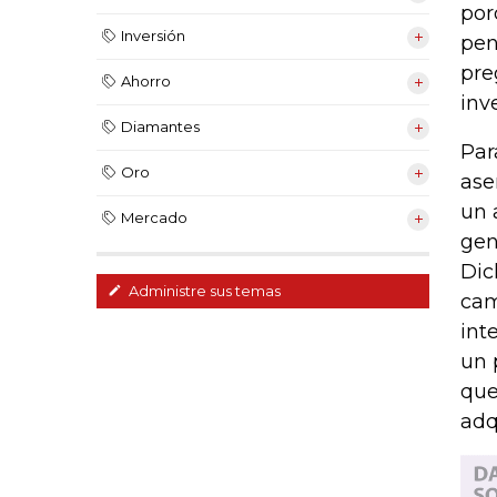
por
Inversión
pen
pre
Ahorro
inv
Diamantes
Par
Oro
ase
un 
Mercado
gen
Dic
Administre sus temas
cam
int
un 
que
adqu