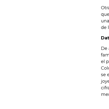
Otr
que
una
de 
Dat
De 
fam
el 
Col
se 
joy
cif
mer