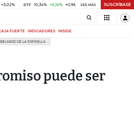
SUSCRÍBASE
10,34%
+0,10%
+0,98%
$ 416,96
+$ 0,05
+0,01%
DTF
UVR
VER MÁS
CAJA FUERTE
INDICADORES
INSIDE
BELARDO DE LA ESPRIELLA
romiso puede ser