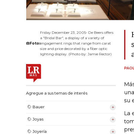
Friday December 23, 2005- De Beers offers
a "Bridal Bar", a display of a variety of
Foto:
engagement rings that range from carat
size and price decorated by a fiber optic
lighting display. (Photo by: Jamie Rector)
PAOL
Más
una
Agregue a sus temas de interés
su 
Bauer
La 
Joyas
tom
pre
Joyería