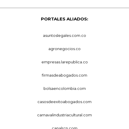
PORTALES ALIADOS:
asuntoslegales.com.co
agronegocios.co
empresas.larepublica.co
firmasdeabogados.com
bolsaencolombia.com
casosdeexitoabogados.com
carnavalindustriacultural.com
canalrcn.com