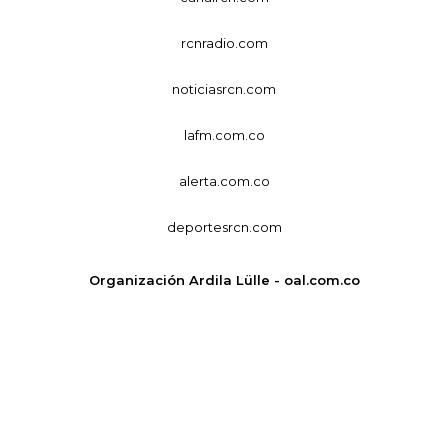
rcnradio.com
noticiasrcn.com
lafm.com.co
alerta.com.co
deportesrcn.com
Organización Ardila Lülle - oal.com.co