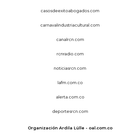
casosdeexitoabogados.com
carnavalindustriacultural.com
canalrcn.com
rcnradio.com
noticiasrcn.com
lafm.com.co
alerta.com.co
deportesrcn.com
Organización Ardila Lülle - oal.com.co