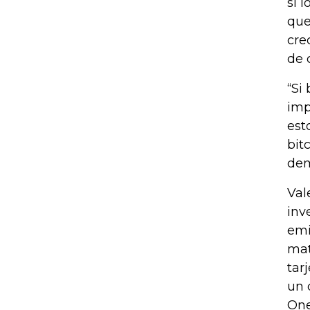
si 
que
cre
de 
“Si
imp
est
bit
dem
Val
inv
emi
mat
tar
un 
One