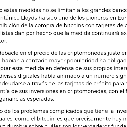
o estas medidas no se limitan a los grandes banc
británico Lloyds ha sido uno de los pioneros en Eu
hibición de la compra de bitcoins con tarjetas de cr
listas dan por hecho que la medida continuará e
tor.
debacle en el precio de las criptomonedas justo 
 habían alcanzado mayor popularidad ha obligado
ptar esta medida en defensa de sus propios inter
 divisas digitales había animado a un número signi
ndeudarse a través de las tarjetas de crédito para
ntía de sus inversiones en criptomonedas, con el f
 ganancias esperadas.
o de los problemas complicados que tiene la inv
tuales, como el bitcoin, es que precisamente hay
ertidumbre sobre cuáles son los verdaderos fund