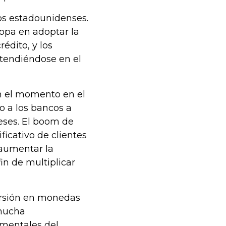
os estadounidenses.
ropa en adoptar la
édito, y los
xtendiéndose en el
en el momento en el
 a los bancos a
eses. El boom de
ficativo de clientes
 aumentar la
in de multiplicar
ersión en monedas
 mucha
amentales del