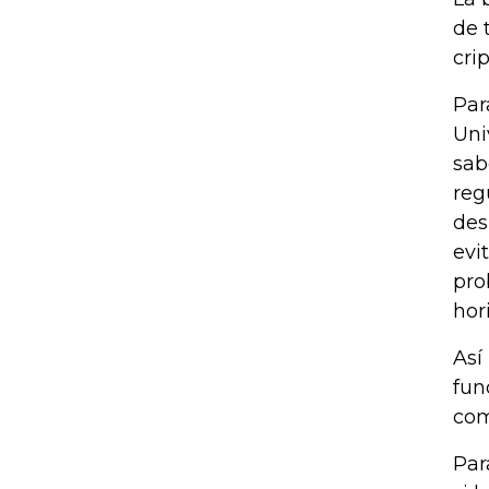
de 
cri
Par
Uni
sab
reg
des
evi
pro
hor
Así
fun
com
Par