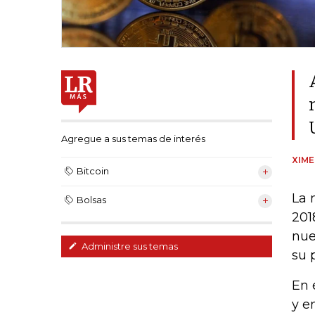
Agregue a sus temas de interés
XIM
Bitcoin
La 
Bolsas
201
nue
Administre sus temas
su 
En 
y e