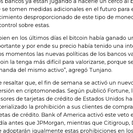
los bancos ya están jugando a hacerle un cerco al 
 se tomen medidas adicionales en el futuro para e
cimiento desproporcionado de este tipo de moned
control sobre estas.
 bien en los últimos días el bitcoin había ganado 
ortante y por ende su precio había tenido una int
os momentos las nuevas políticas de los bancos v
coin la tenga más difícil para valorizarse, porque se
anda del mismo activo”, agregó Tunjano.
e resaltar que, el fin de semana se activó un nuev
ersión en criptomonedas. Según publicó Fortune, 
sores de tarjetas de crédito de Estados Unidos h
erializado la prohibición a sus clientes de compra
jetas de crédito. Bank of America activó este veto 
día antes que JPMorgan, mientras que Citigroup, D
 adoptarán igualmente estas prohibiciones en los