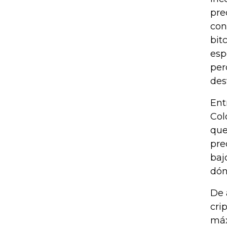
pre
con
bit
esp
per
des
Ent
Col
que
pre
baj
dón
De 
cri
máx