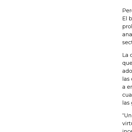
Per
El 
pro
ana
sec
La 
que
ado
las
a e
cua
las
“Un
vir
inc