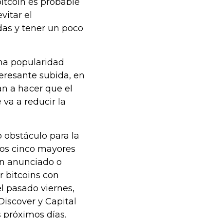
bitcoin es probable
vitar el
as y tener un poco
una popularidad
eresante subida, en
an a hacer que el
 va a reducir la
o obstáculo para la
los cinco mayores
an anunciado o
r bitcoins con
el pasado viernes,
iscover y Capital
 próximos días.