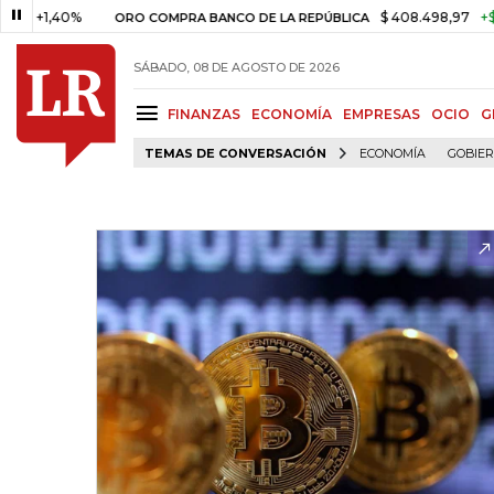
,40%
$ 408.498,97
+$ 8.753,8
ORO COMPRA BANCO DE LA REPÚBLICA
SÁBADO, 08 DE AGOSTO DE 2026
FINANZAS
ECONOMÍA
EMPRESAS
OCIO
G
TEMAS DE CONVERSACIÓN
ECONOMÍA
GOBIE