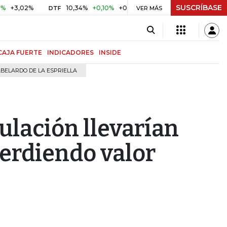
SUSCRÍBASE
02%
10,34%
+0,10%
+0,98%
$ 416,96
+$ 0,05
+0,01%
DTF
UVR
VER MÁS
CAJA FUERTE
INDICADORES
INSIDE
BELARDO DE LA ESPRIELLA
ulación llevarían
 perdiendo valor