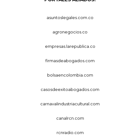
asuntoslegales.com.co
agronegocios.co
empresas.larepublica.co
firmasdeabogados.com
bolsaencolombia.com
casosdeexitoabogados.com
carnavalindustriacultural.com
canalrcn.com
rcnradio.com