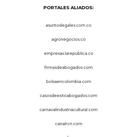
PORTALES ALIADOS:
asuntoslegales.com.co
agronegocios.co
empresas.larepublica.co
firmasdeabogados.com
bolsaencolombia.com
casosdeexitoabogados.com
carnavalindustriacultural.com
canalrcn.com