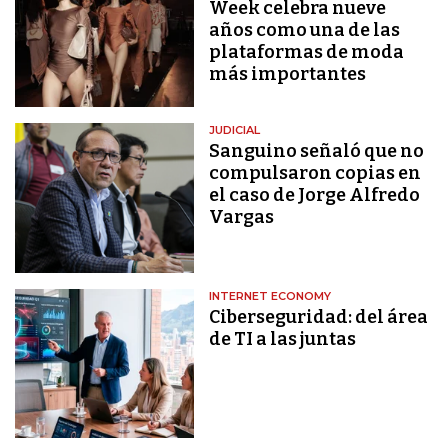
Week celebra nueve
años como una de las
plataformas de moda
más importantes
JUDICIAL
Sanguino señaló que no
compulsaron copias en
el caso de Jorge Alfredo
Vargas
INTERNET ECONOMY
Ciberseguridad: del área
de TI a las juntas