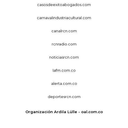
casosdeexitoabogados.com
carnavalindustriacultural.com
canalrcn.com
rcnradio.com
noticiasrcn.com
lafm.com.co
alerta.com.co
deportesrcn.com
Organización Ardila Lülle - oal.com.co