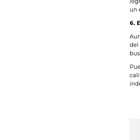
log
un 
6. 
Aun
del
bus
Pue
cal
ind