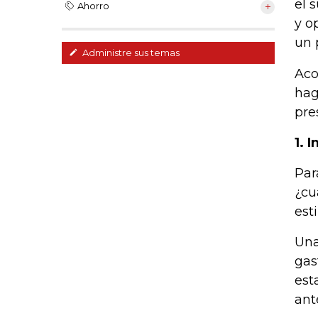
el 
Ahorro
y o
un 
Administre sus temas
Aco
hag
pre
1. 
Par
¿cu
est
Una
gas
est
ant