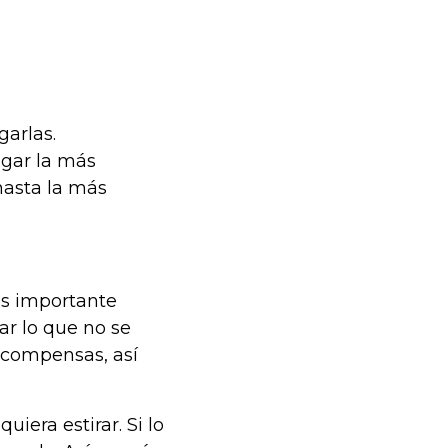
garlas.
agar la más
hasta la más
es importante
ar lo que no se
recompensas, así
iera estirar. Si lo