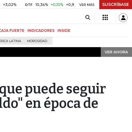
SUSCRÍBASE
VER AHORA
%
10,34%
+0,10%
+0,98%
$ 416,86
+$ 0,05
+0,01%
DTF
UVR
VER MÁS
CAJA FUERTE
INDICADORES
INSIDE
RICA LATINA
MOROSIDAD
VER AHORA
 que puede seguir
eldo" en época de