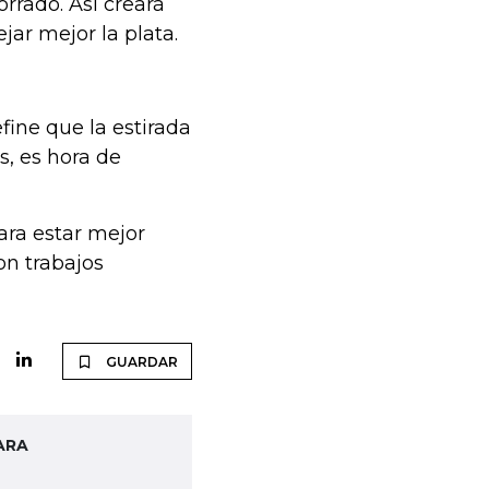
rrado. Así creará
ar mejor la plata.
ine que la estirada
s, es hora de
ara estar mejor
on trabajos
GUARDAR
ARA