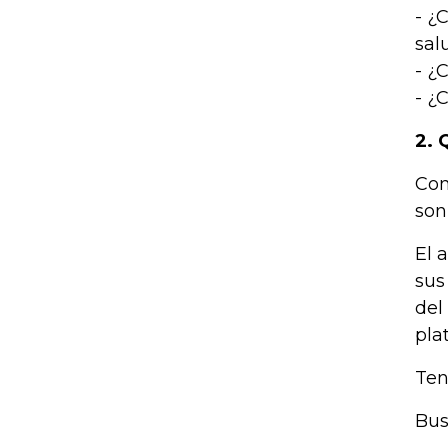
- ¿
sal
- ¿
- ¿
2. 
Con
son
El 
sus
del
pla
Ten
Bus