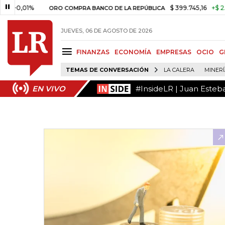
#InsideLR | Juan Esteb
EN VIVO
01%
$ 399.745,16
+$ 2.295,71
ORO COMPRA BANCO DE LA REPÚBLICA
JUEVES, 06 DE AGOSTO DE 2026
FINANZAS
ECONOMÍA
EMPRESAS
OCIO
G
TEMAS DE CONVERSACIÓN
LA CALERA
MINER
#InsideLR | Juan Esteb
EN VIVO