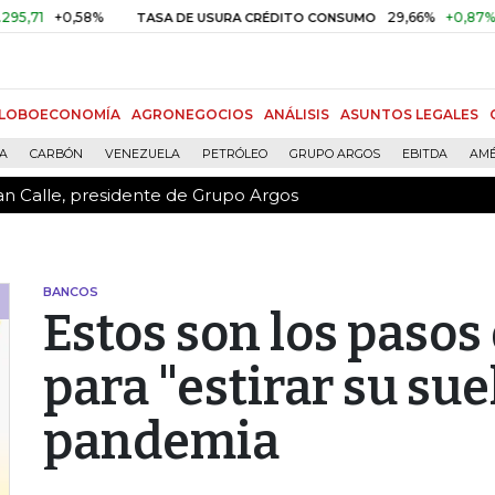
an Calle, presidente de Grupo Argos
+0,58%
29,66%
+0,87%
+3,02
TASA DE USURA CRÉDITO CONSUMO
LOBOECONOMÍA
AGRONEGOCIOS
ANÁLISIS
ASUNTOS LEGALES
ÍA
CARBÓN
VENEZUELA
PETRÓLEO
GRUPO ARGOS
EBITDA
AMÉ
an Calle, presidente de Grupo Argos
BANCOS
Estos son los pasos
para "estirar su su
pandemia