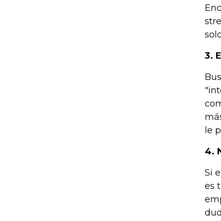
Enc
str
sol
3. 
Bus
"in
com
más
le 
4. 
Si 
es 
emp
dud