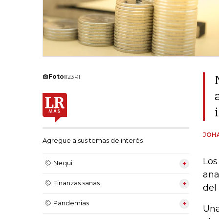
Foto:
123RF
JOH
Agregue a sus temas de interés
Los
Nequi
ana
Finanzas sanas
del
Pandemias
Una