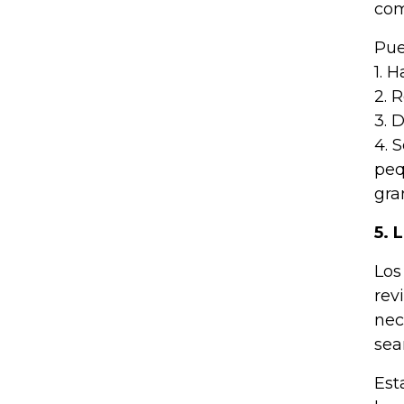
com
Pue
1. 
2. 
3. 
4. 
peq
gra
5. 
Los
rev
nec
sea
Est