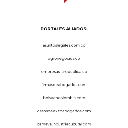
PORTALES ALIADOS:
asuntoslegales.com.co
agronegocios.co
empresas.larepublica.co
firmasdeabogados.com
bolsaencolombia.com
casosdeexitoabogados.com
carnavalindustriacultural.com