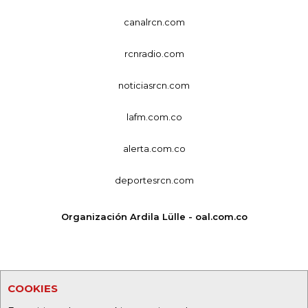
canalrcn.com
rcnradio.com
noticiasrcn.com
lafm.com.co
alerta.com.co
deportesrcn.com
Organización Ardila Lülle - oal.com.co
COOKIES