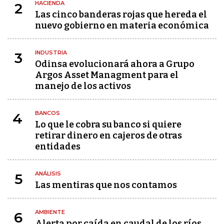
HACIENDA
2
Las cinco banderas rojas que hereda el
nuevo gobierno en materia económica
INDUSTRIA
3
Odinsa evolucionará ahora a Grupo
Argos Asset Managment para el
manejo de los activos
BANCOS
4
Lo que le cobra su banco si quiere
retirar dinero en cajeros de otras
entidades
ANÁLISIS
5
Las mentiras que nos contamos
AMBIENTE
6
Alerta por caída en caudal de los ríos