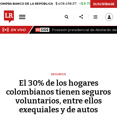
$ 408.498,97
+$ 8.753,81
+2,19%
NCO DE LA REPÚBLICA
TASA DE
SUSCRÍBASE
EN VIVO
Posesión presidencial de Abelardo de l
SEGUROS
El 30% de los hogares
colombianos tienen seguros
voluntarios, entre ellos
exequiales y de autos