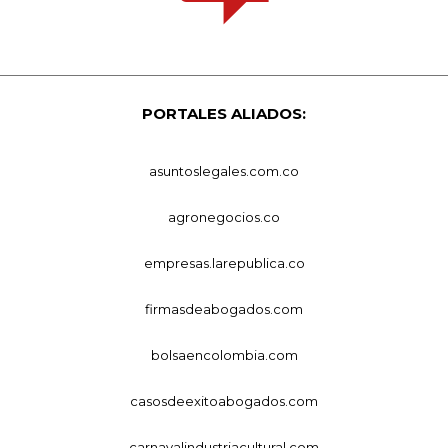
PORTALES ALIADOS:
asuntoslegales.com.co
agronegocios.co
empresas.larepublica.co
firmasdeabogados.com
bolsaencolombia.com
casosdeexitoabogados.com
carnavalindustriacultural.com