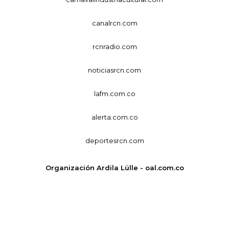
canalrcn.com
rcnradio.com
noticiasrcn.com
lafm.com.co
alerta.com.co
deportesrcn.com
Organización Ardila Lülle - oal.com.co