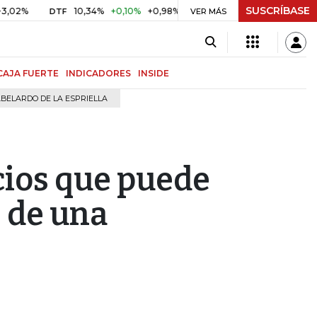
SUSCRÍBASE
10,34%
+0,10%
+0,98%
$ 416,96
+$ 0,05
+0,01%
DTF
UVR
VER MÁS
CAJA FUERTE
INDICADORES
INSIDE
BELARDO DE LA ESPRIELLA
cios que puede
e de una