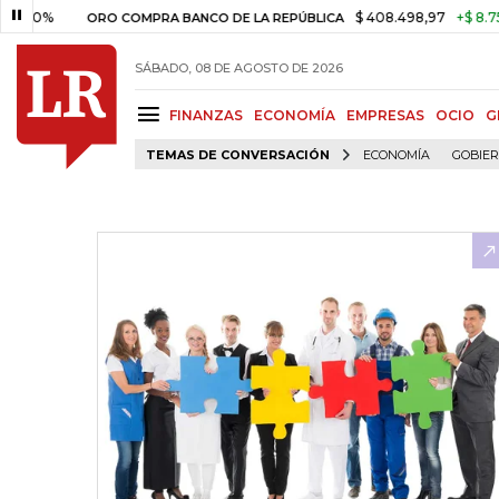
0%
$ 408.498,97
+$ 8.753,81
ORO COMPRA BANCO DE LA REPÚBLICA
SÁBADO, 08 DE AGOSTO DE 2026
FINANZAS
ECONOMÍA
EMPRESAS
OCIO
G
TEMAS DE CONVERSACIÓN
ECONOMÍA
GOBIE