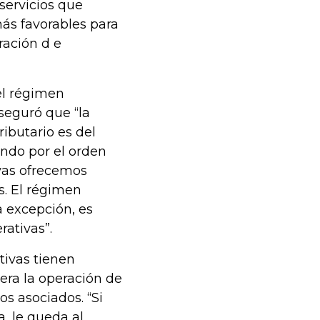
servicios que
ás favorables para
ración d e
 el régimen
aseguró que “la
ibutario es del
ndo por el orden
ivas ofrecemos
s. El régimen
a excepción, es
ativas”.
tivas tienen
era la operación de
os asociados. “Si
a, le queda al