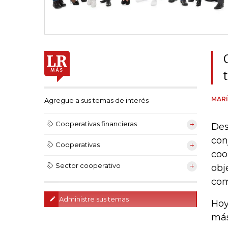
MARÍ
Agregue a sus temas de interés
Cooperativas financieras
Des
con
Cooperativas
coo
Sector cooperativo
obj
com
Administre sus temas
Hoy
más