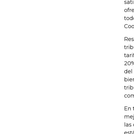
sat
ofr
tod
Coo
Res
tri
tar
20%
del
bie
tri
com
En 
mej
las
est