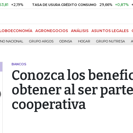
+2,19%
29,66%
+0,87%
+3,02%
TASA DE USURA CRÉDITO CONSUMO
LOBOECONOMÍA
AGRONEGOCIOS
ANÁLISIS
ASUNTOS LEGALES
RNO NACIONAL
GRUPO ARGOS
ODINSA
HOGAR
GRUPO NUTRESA
A
BANCOS
Conozca los benefi
obtener al ser part
cooperativa