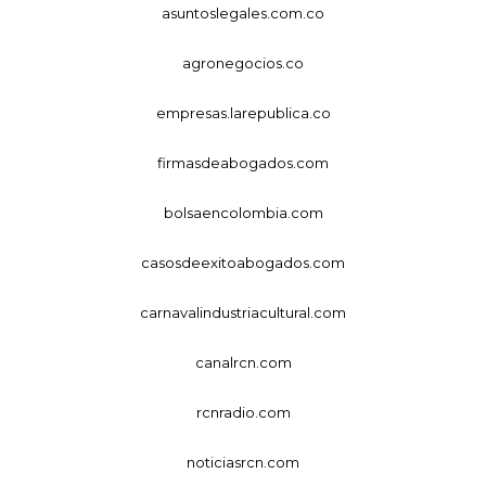
asuntoslegales.com.co
agronegocios.co
empresas.larepublica.co
firmasdeabogados.com
bolsaencolombia.com
casosdeexitoabogados.com
carnavalindustriacultural.com
canalrcn.com
rcnradio.com
noticiasrcn.com