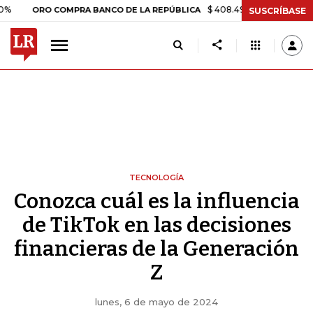
$ 408.498,97
+$ 8.753,81
+2,
ORO COMPRA BANCO DE LA REPÚBLICA
SUSCRÍBASE
TECNOLOGÍA
Conozca cuál es la influencia
de TikTok en las decisiones
financieras de la Generación
Z
lunes, 6 de mayo de 2024