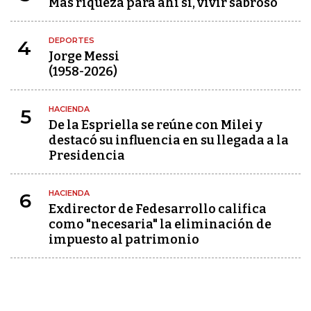
Más riqueza para ahí sí, vivir sabroso
DEPORTES
4
Jorge Messi
(1958-2026)
HACIENDA
5
De la Espriella se reúne con Milei y
destacó su influencia en su llegada a la
Presidencia
HACIENDA
6
Exdirector de Fedesarrollo califica
como "necesaria" la eliminación de
impuesto al patrimonio