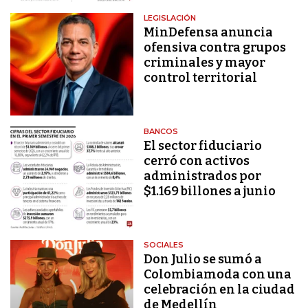
LEGISLACIÓN
MinDefensa anuncia
ofensiva contra grupos
criminales y mayor
control territorial
BANCOS
El sector fiduciario
cerró con activos
administrados por
$1.169 billones a junio
SOCIALES
Don Julio se sumó a
Colombiamoda con una
celebración en la ciudad
de Medellín