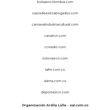
bolsaencolombia.com
casosdeexitoabogados.com
carnavalindustriacultural.com
canalrcn.com
rcnradio.com
noticiasrcn.com
lafm.com.co
alerta.com.co
deportesrcn.com
Organización Ardila Lülle - oal.com.co