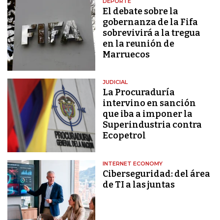
DEPORTE
El debate sobre la
gobernanza de la Fifa
sobrevivirá a la tregua
en la reunión de
Marruecos
JUDICIAL
La Procuraduría
intervino en sanción
que iba a imponer la
Superindustria contra
Ecopetrol
INTERNET ECONOMY
Ciberseguridad: del área
de TI a las juntas