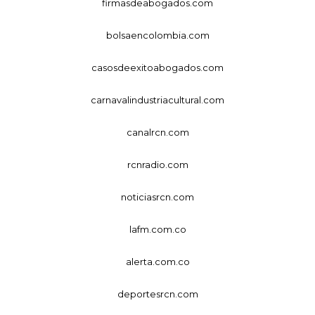
firmasdeabogados.com
bolsaencolombia.com
casosdeexitoabogados.com
carnavalindustriacultural.com
canalrcn.com
rcnradio.com
noticiasrcn.com
lafm.com.co
alerta.com.co
deportesrcn.com