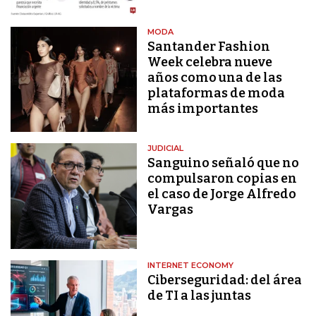
MODA
Santander Fashion
Week celebra nueve
años como una de las
plataformas de moda
más importantes
JUDICIAL
Sanguino señaló que no
compulsaron copias en
el caso de Jorge Alfredo
Vargas
INTERNET ECONOMY
Ciberseguridad: del área
de TI a las juntas