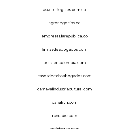
asuntoslegales.com.co
agronegocios.co
empresas.larepublica.co
firmasdeabogados.com
bolsaencolombia.com
casosdeexitoabogados.com
carnavalindustriacultural.com
canalrcn.com
rcnradio.com
noticiasrcn.com