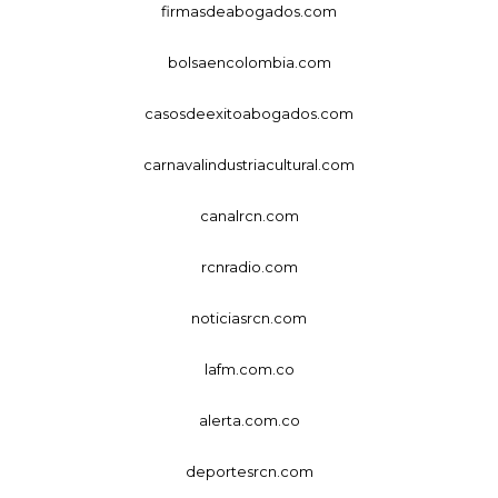
firmasdeabogados.com
bolsaencolombia.com
casosdeexitoabogados.com
carnavalindustriacultural.com
canalrcn.com
rcnradio.com
noticiasrcn.com
lafm.com.co
alerta.com.co
deportesrcn.com