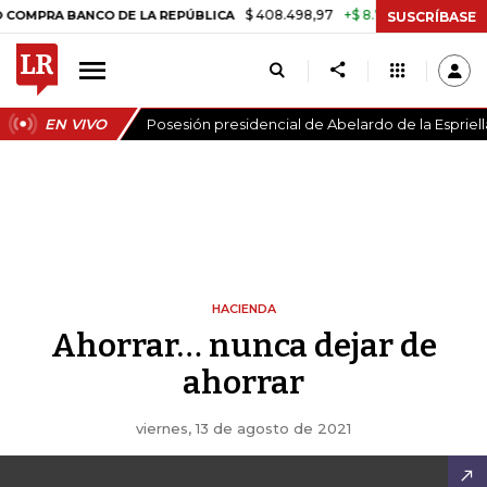
$ 408.498,97
+$ 8.753,81
+2,19%
RA BANCO DE LA REPÚBLICA
TAS
SUSCRÍBASE
EN VIVO
Posesión presidencial de Abelardo de la Espriell
HACIENDA
Ahorrar… nunca dejar de
ahorrar
viernes, 13 de agosto de 2021