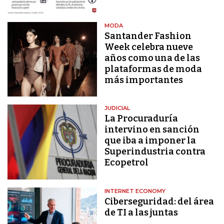
MODA
Santander Fashion
Week celebra nueve
años como una de las
plataformas de moda
más importantes
JUDICIAL
La Procuraduría
intervino en sanción
que iba a imponer la
Superindustria contra
Ecopetrol
INTERNET ECONOMY
Ciberseguridad: del área
de TI a las juntas