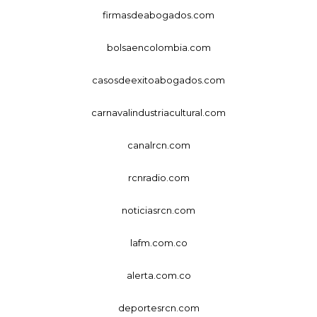
firmasdeabogados.com
bolsaencolombia.com
casosdeexitoabogados.com
carnavalindustriacultural.com
canalrcn.com
rcnradio.com
noticiasrcn.com
lafm.com.co
alerta.com.co
deportesrcn.com