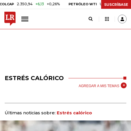
2.350,94
+6,13
+0,26%
US$ 78,01
US$ 2,92
CAP
PETRÓLEO WTI
SUSCRÍBASE
ESTRÉS CALÓRICO
AGREGAR A MIS TEMAS
Últimas noticias sobre:
Estrés calórico