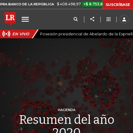
$ 408.498,97
+$ 8.753,81
+2,19%
 REPÚBLICA
TASA DE USURA CR
SUSCRÍBASE
EN VIVO
Posesión presidencial de Abelardo de la Espriell
HACIENDA
Resumen del año