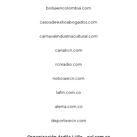
bolsaencolombia.com
casosdeexitoabogados.com
carnavalindustriacultural.com
canalrcn.com
rcnradio.com
noticiasrcn.com
lafm.com.co
alerta.com.co
deportesrcn.com
Organización Ardila Lülle - oal.com.co