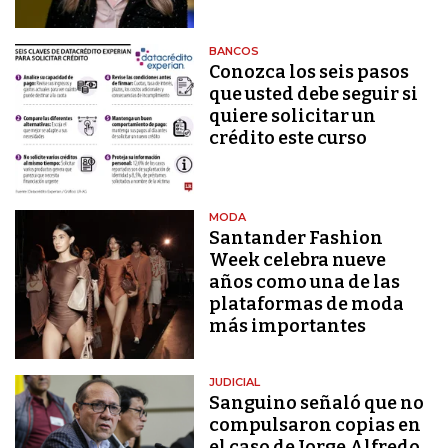
BANCOS
Conozca los seis pasos
que usted debe seguir si
quiere solicitar un
crédito este curso
MODA
Santander Fashion
Week celebra nueve
años como una de las
plataformas de moda
más importantes
JUDICIAL
Sanguino señaló que no
compulsaron copias en
el caso de Jorge Alfredo