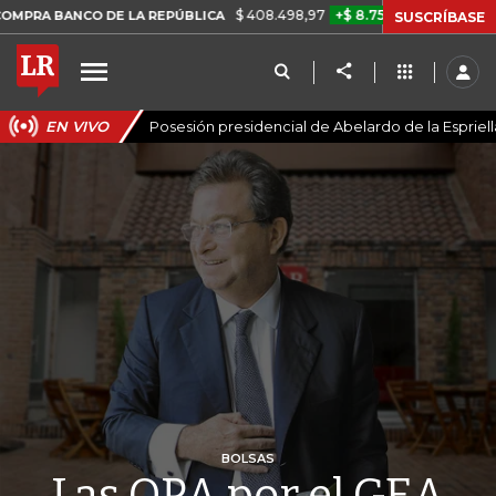
$ 408.498,97
+$ 8.753,81
+2,19%
 DE LA REPÚBLICA
TASA DE US
SUSCRÍBASE
EN VIVO
Posesión presidencial de Abelardo de la Espriell
BOLSAS