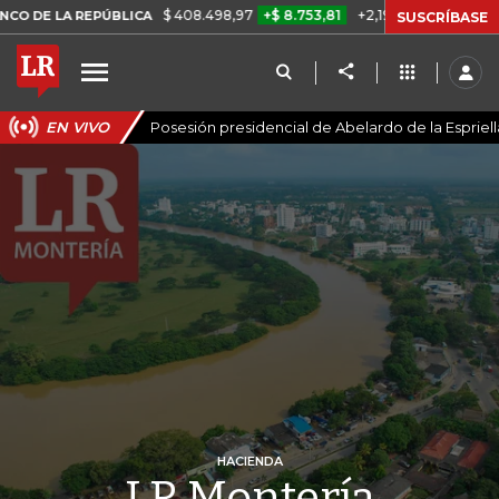
$ 408.498,97
+$ 8.753,81
+2,19%
EPÚBLICA
TASA DE USURA CRÉ
SUSCRÍBASE
EN VIVO
Posesión presidencial de Abelardo de la Espriell
HACIENDA