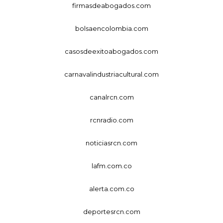
firmasdeabogados.com
bolsaencolombia.com
casosdeexitoabogados.com
carnavalindustriacultural.com
canalrcn.com
rcnradio.com
noticiasrcn.com
lafm.com.co
alerta.com.co
deportesrcn.com