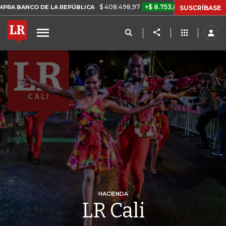
$ 408.498,97
+$ 8.753,81
+2,19%
E LA REPÚBLICA
TASA DE USU
SUSCRÍBASE
HACIENDA
LR Cali