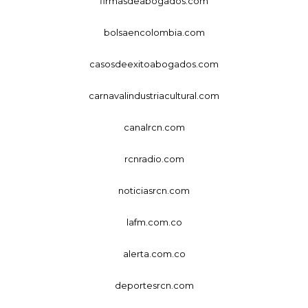
firmasdeabogados.com
bolsaencolombia.com
casosdeexitoabogados.com
carnavalindustriacultural.com
canalrcn.com
rcnradio.com
noticiasrcn.com
lafm.com.co
alerta.com.co
deportesrcn.com