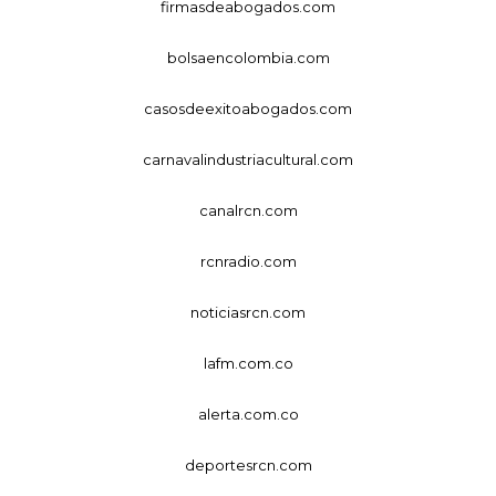
firmasdeabogados.com
bolsaencolombia.com
casosdeexitoabogados.com
carnavalindustriacultural.com
canalrcn.com
rcnradio.com
noticiasrcn.com
lafm.com.co
alerta.com.co
deportesrcn.com