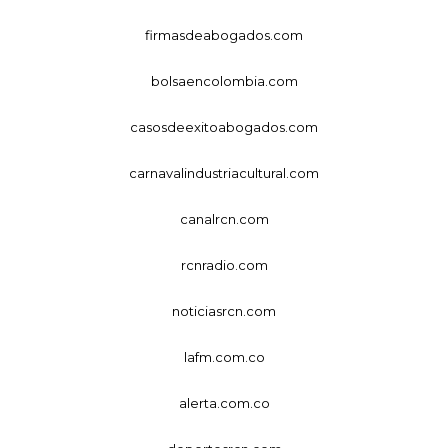
firmasdeabogados.com
bolsaencolombia.com
casosdeexitoabogados.com
carnavalindustriacultural.com
canalrcn.com
rcnradio.com
noticiasrcn.com
lafm.com.co
alerta.com.co