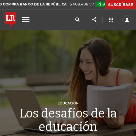
$ 408.498,97
+$ 8.753,81
+2,19%
NCO DE LA REPÚBLICA
TASA D
SUSCRÍBASE
EDUCACIÓN
Los desafíos de la
educación