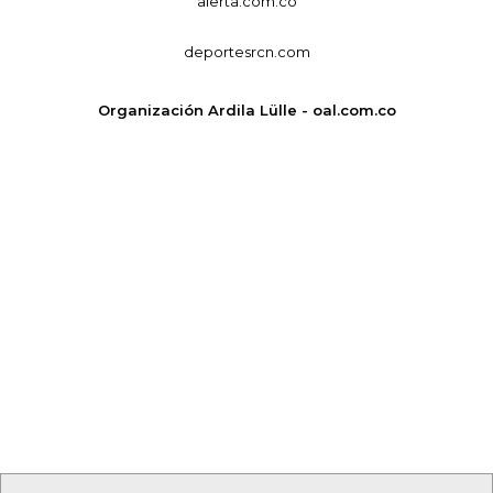
alerta.com.co
deportesrcn.com
Organización Ardila Lülle - oal.com.co