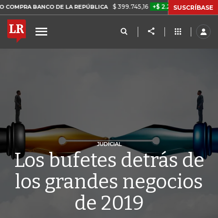
$ 399.745,16
+$ 2.295,71
+0,58%
BANCO DE LA REPÚBLICA
TASA 
SUSCRÍBASE
JUDICIAL
Los bufetes detrás de
los grandes negocios
de 2019