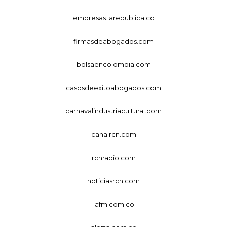
empresas.larepublica.co
firmasdeabogados.com
bolsaencolombia.com
casosdeexitoabogados.com
carnavalindustriacultural.com
canalrcn.com
rcnradio.com
noticiasrcn.com
lafm.com.co