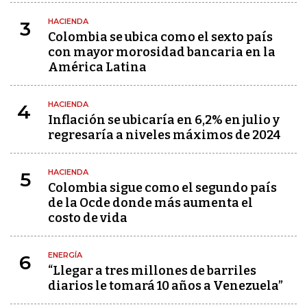
HACIENDA
3
Colombia se ubica como el sexto país
con mayor morosidad bancaria en la
América Latina
HACIENDA
4
Inflación se ubicaría en 6,2% en julio y
regresaría a niveles máximos de 2024
HACIENDA
5
Colombia sigue como el segundo país
de la Ocde donde más aumenta el
costo de vida
ENERGÍA
6
“Llegar a tres millones de barriles
diarios le tomará 10 años a Venezuela”