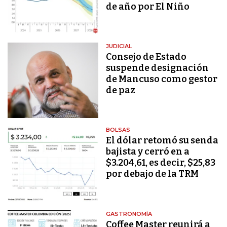
de año por El Niño
JUDICIAL
Consejo de Estado
suspende designación
de Mancuso como gestor
de paz
BOLSAS
El dólar retomó su senda
bajista y cerró en a
$3.204,61, es decir, $25,83
por debajo de la TRM
GASTRONOMÍA
Coffee Master reunirá a