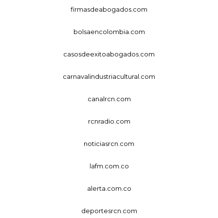
firmasdeabogados.com
bolsaencolombia.com
casosdeexitoabogados.com
carnavalindustriacultural.com
canalrcn.com
rcnradio.com
noticiasrcn.com
lafm.com.co
alerta.com.co
deportesrcn.com