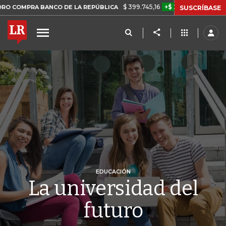
$ 399.745,16
+$ 2.295,71
+0,58%
BANCO DE LA REPÚBLICA
TASA 
SUSCRÍBASE
EDUCACIÓN
La universidad del
futuro