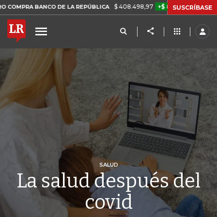
$ 408.498,97
+$ 8.753,81
+2,19%
 BANCO DE LA REPÚBLICA
TASA
SUSCRÍBASE
SALUD
La salud después del
covid