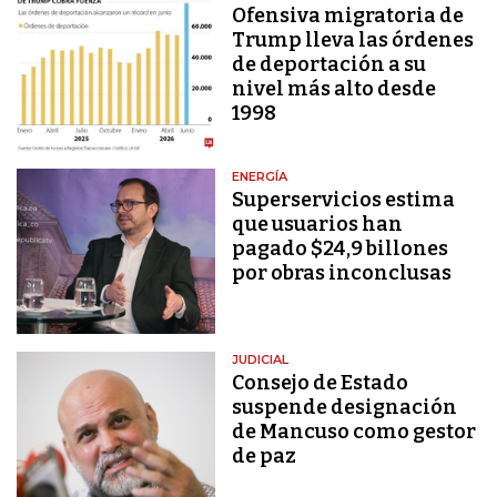
Ofensiva migratoria de
Trump lleva las órdenes
de deportación a su
nivel más alto desde
1998
ENERGÍA
Superservicios estima
que usuarios han
pagado $24,9 billones
por obras inconclusas
JUDICIAL
Consejo de Estado
suspende designación
de Mancuso como gestor
de paz