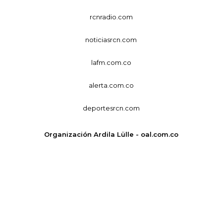
rcnradio.com
noticiasrcn.com
lafm.com.co
alerta.com.co
deportesrcn.com
Organización Ardila Lülle - oal.com.co