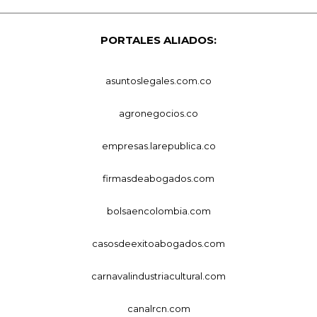
PORTALES ALIADOS:
asuntoslegales.com.co
agronegocios.co
empresas.larepublica.co
firmasdeabogados.com
bolsaencolombia.com
casosdeexitoabogados.com
carnavalindustriacultural.com
canalrcn.com