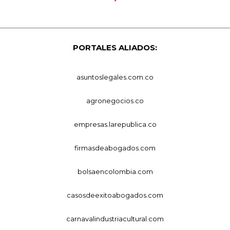
PORTALES ALIADOS:
asuntoslegales.com.co
agronegocios.co
empresas.larepublica.co
firmasdeabogados.com
bolsaencolombia.com
casosdeexitoabogados.com
carnavalindustriacultural.com