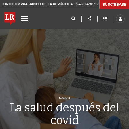
$ 408.498,97
+$ 8.753,81
+2,19%
MPRA BANCO DE LA REPÚBLICA
SUSCRÍBASE
SALUD
La salud después del
covid