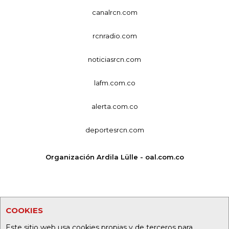
canalrcn.com
rcnradio.com
noticiasrcn.com
lafm.com.co
alerta.com.co
deportesrcn.com
Organización Ardila Lülle - oal.com.co
COOKIES
Este sitio web usa cookies propias y de terceros para