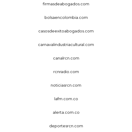
firmasdeabogados.com
bolsaencolombia.com
casosdeexitoabogados.com
carnavalindustriacultural.com
canalrcn.com
rcnradio.com
noticiasrcn.com
lafm.com.co
alerta.com.co
deportesrcn.com