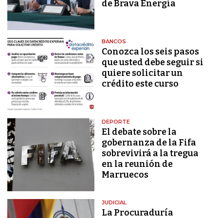
de Brava Energía
BANCOS
Conozca los seis pasos
que usted debe seguir si
quiere solicitar un
crédito este curso
DEPORTE
El debate sobre la
gobernanza de la Fifa
sobrevivirá a la tregua
en la reunión de
Marruecos
JUDICIAL
La Procuraduría