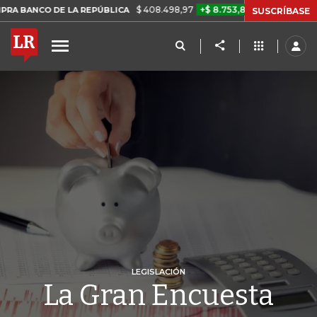
$ 408.498,97
+$ 8.753,81
+2,19%
DE LA REPÚBLICA
TASA DE US
SUSCRÍBASE
LEGISLACIÓN
La Gran Encuesta