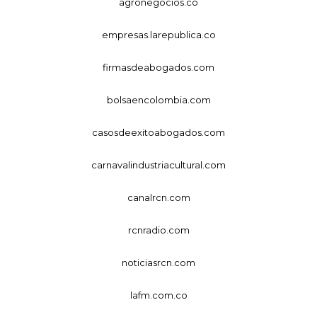
agronegocios.co
empresas.larepublica.co
firmasdeabogados.com
bolsaencolombia.com
casosdeexitoabogados.com
carnavalindustriacultural.com
canalrcn.com
rcnradio.com
noticiasrcn.com
lafm.com.co