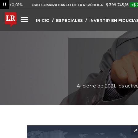
1%
$ 399.745,16
+$ 2.295,71
ORO COMPRA BANCO DE LA REPÚBLICA
INICIO
ESPECIALES
INVERTIR EN FIDUCIA
Al cierre de 2021, los act