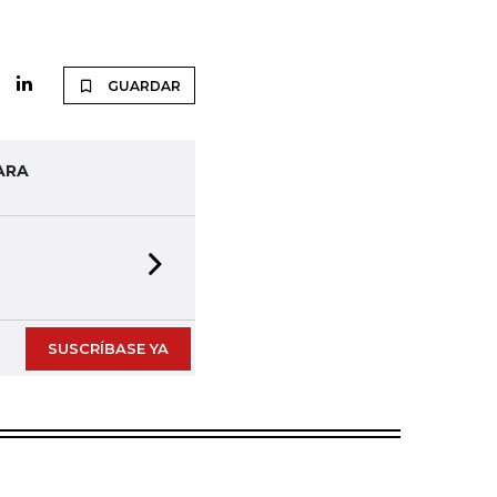
GUARDAR
ARA
Next slide
SUSCRÍBASE YA