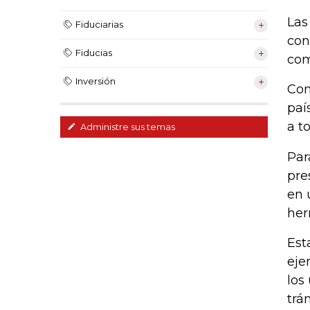
Las
Fiduciarias
con
Fiducias
com
Inversión
Con
paí
a t
Administre sus temas
Par
pre
en 
her
Est
eje
los
trá