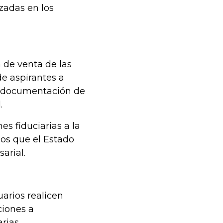
zadas en los
 de venta de las
e aspirantes a
y documentación de
.
s fiduciarias a la
ios que el Estado
arial.
arios realicen
ciones a
rias.