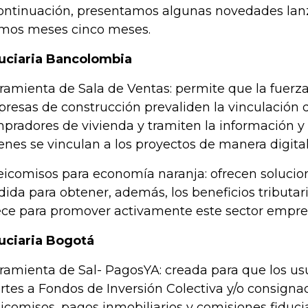
ontinuación, presentamos algunas novedades lan
imos meses cinco meses.
uciaria Bancolombia
ramienta de Sala de Ventas: permite que la fuerza
resas de construcción prevaliden la vinculación d
pradores de vivienda y tramiten la información 
enes se vinculan a los proyectos de manera digital
eicomisos para economía naranja: ofrecen solucione
ida para obtener, además, los beneficios tributar
ece para promover activamente este sector empres
uciaria Bogotá
ramienta de Sal- PagosYA: creada para que los usu
rtes a Fondos de Inversión Colectiva y/o consigna
eicomisos, pagos inmobiliarios y comisiones fiducia