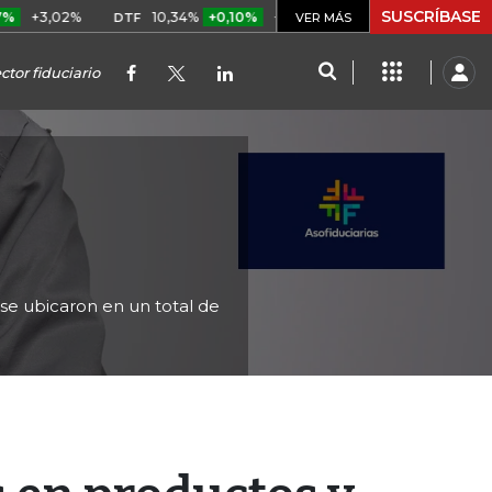
SUSCRÍBASE
2%
10,34%
+0,10%
+0,98%
$ 416,86
+$ 0,05
+0,0
DTF
UVR
VER MÁS
tor fiduciario
 se ubicaron en un total de