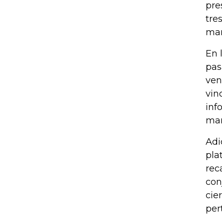
pre
tre
man
En 
pas
ven
vin
inf
man
Adi
pla
rec
con
cie
per