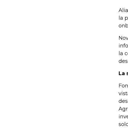
Ali
la 
onb
Nov
inf
la 
des
La 
Fon
vis
des
Agr
inv
sol