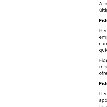
A c
últ
Fid
Her
emp
com
qui
Fid
med
ofr
Fid
Her
apo
fid