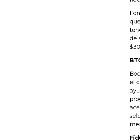
Fon
que
ten
de 
$30
BTG
Boo
el 
ayu
pro
ace
sel
men
Fid