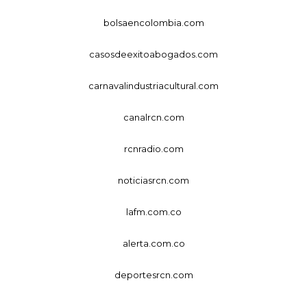
bolsaencolombia.com
casosdeexitoabogados.com
carnavalindustriacultural.com
canalrcn.com
rcnradio.com
noticiasrcn.com
lafm.com.co
alerta.com.co
deportesrcn.com