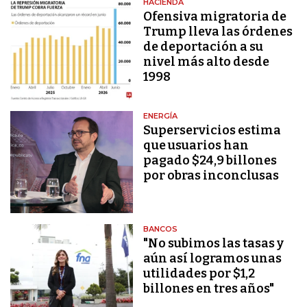
HACIENDA
Ofensiva migratoria de
Trump lleva las órdenes
de deportación a su
nivel más alto desde
1998
ENERGÍA
Superservicios estima
que usuarios han
pagado $24,9 billones
por obras inconclusas
BANCOS
"No subimos las tasas y
aún así logramos unas
utilidades por $1,2
billones en tres años"