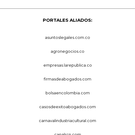
PORTALES ALIADOS:
asuntoslegales.com.co
agronegocios.co
empresas.larepublica.co
firmasdeabogados.com
bolsaencolombia.com
casosdeexitoabogados.com
carnavalindustriacultural.com
canalrcn.com