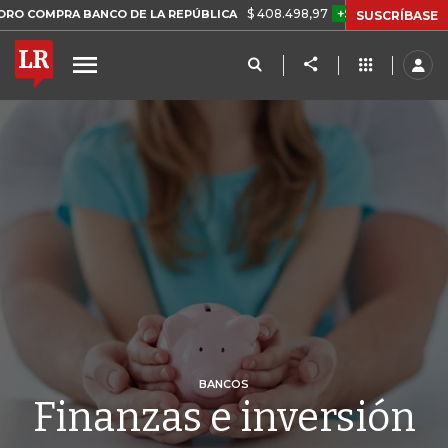
$ 408.498,97
+$ 8.753,81
+2,19%
A BANCO DE LA REPÚBLICA
TA
SUSCRÍBASE
BANCOS
Finanzas e inversión