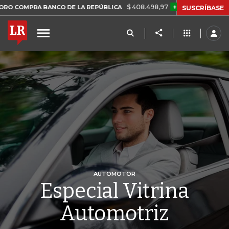
$ 408.498,97
+$ 8.753,81
+2,19%
A BANCO DE LA REPÚBLICA
TA
SUSCRÍBASE
AUTOMOTOR
Especial Vitrina
Automotriz