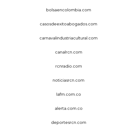
bolsaencolombia.com
casosdeexitoabogados.com
carnavalindustriacultural.com
canalrcn.com
rcnradio.com
noticiasrcn.com
lafm.com.co
alerta.com.co
deportesrcn.com