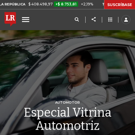
$ 408.498,97
+$ 8.753,81
+2,19%
CA
TASA DE USURA CRÉDITO C
SUSCRÍBASE
AUTOMOTOR
Especial Vitrina
Automotriz