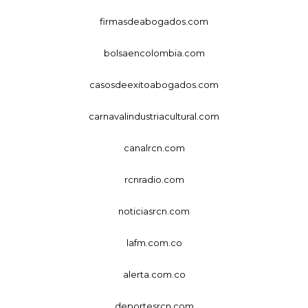
firmasdeabogados.com
bolsaencolombia.com
casosdeexitoabogados.com
carnavalindustriacultural.com
canalrcn.com
rcnradio.com
noticiasrcn.com
lafm.com.co
alerta.com.co
deportesrcn.com