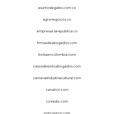
asuntoslegales.com.co
agronegocios.co
empresas.larepublica.co
firmasdeabogados.com
bolsaencolombia.com
casosdeexitoabogados.com
carnavalindustriacultural.com
canalrcn.com
rcnradio.com
noticiasrcn.com