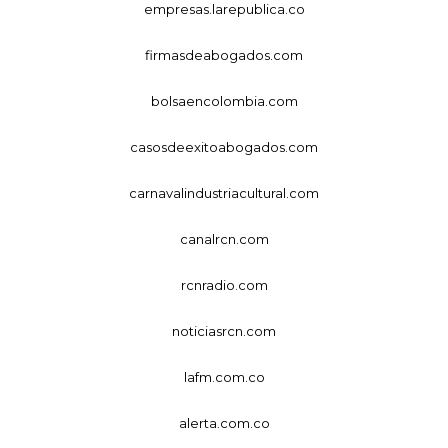
empresas.larepublica.co
firmasdeabogados.com
bolsaencolombia.com
casosdeexitoabogados.com
carnavalindustriacultural.com
canalrcn.com
rcnradio.com
noticiasrcn.com
lafm.com.co
alerta.com.co