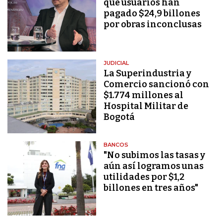
que usuarios han
pagado $24,9 billones
por obras inconclusas
JUDICIAL
La Superindustria y
Comercio sancionó con
$1.774 millones al
Hospital Militar de
Bogotá
BANCOS
"No subimos las tasas y
aún así logramos unas
utilidades por $1,2
billones en tres años"