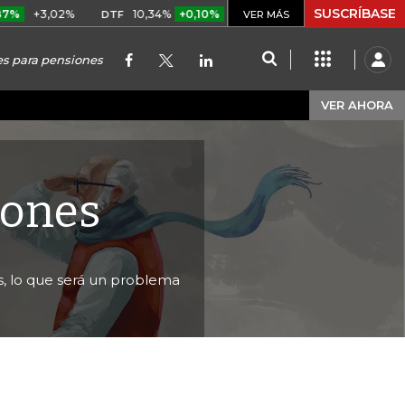
SUSCRÍBASE
02%
10,34%
+0,10%
+0,98%
$ 416,86
+$ 0,05
+0,
DTF
VER MÁS
UVR
es para pensiones
VER AHORA
iones
s, lo que será un problema