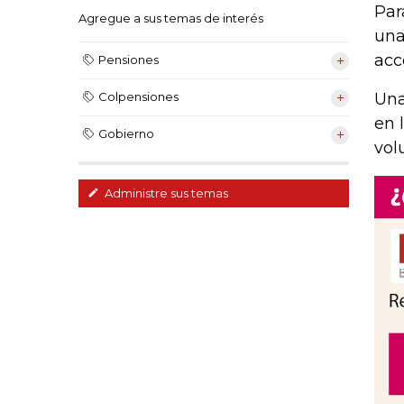
Par
Agregue a sus temas de interés
una
acc
Pensiones
Una
Colpensiones
en 
Gobierno
vol
Administre sus temas