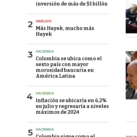
inversión de más de $1 billón
2
ANÁLISIS
Más Hayek, mucho más
Hayek
3
HACIENDA
Colombia se ubica como el
sexto país con mayor
morosidad bancaria en
América Latina
4
HACIENDA
Inflación se ubicaría en 6,2%
en julio y regresaría a niveles
máximos de 2024
5
HACIENDA
Colombia sigue como el