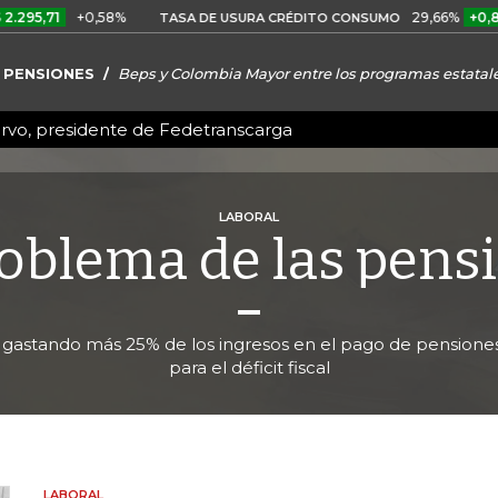
+0,58%
29,66%
+0,87%
+3,
TASA DE USURA CRÉDITO CONSUMO
 PENSIONES
Beps y Colombia Mayor entre los programas estatal
ervo, presidente de Fedetranscarga
LABORAL
roblema de las pens
 gastando más 25% de los ingresos en el pago de pensione
para el déficit fiscal
LABORAL