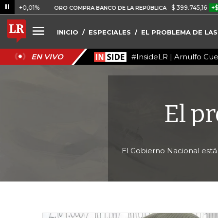
01%
$ 399.745,16
+$ 2.295,71
ORO COMPRA BANCO DE LA REPÚBLICA
INICIO
ESPECIALES
EL PROBLEMA DE LAS
#InsideLR | Arnulfo Cu
EN VIVO
El p
El Gobierno Nacional está