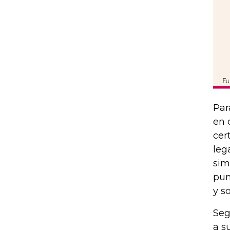
Par
en 
cer
leg
sim
pun
y s
Seg
a s