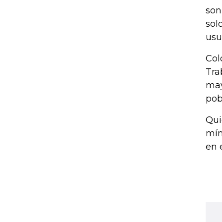
son
sol
usu
Col
Tra
may
pob
Qui
mín
en 