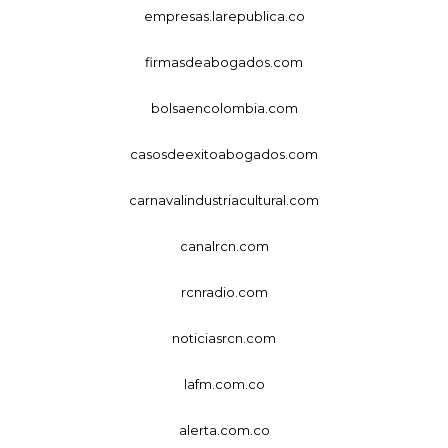
empresas.larepublica.co
firmasdeabogados.com
bolsaencolombia.com
casosdeexitoabogados.com
carnavalindustriacultural.com
canalrcn.com
rcnradio.com
noticiasrcn.com
lafm.com.co
alerta.com.co