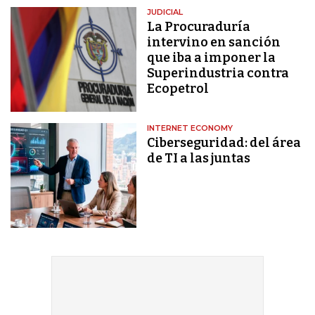
JUDICIAL
La Procuraduría
intervino en sanción
que iba a imponer la
Superindustria contra
Ecopetrol
INTERNET ECONOMY
Ciberseguridad: del área
de TI a las juntas