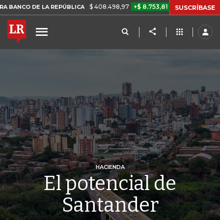
$ 408.498,97
+$ 8.753,81
+2,19%
LA REPÚBLICA
TASA DE USURA 
SUSCRÍBASE
HACIENDA
El potencial de
Santander