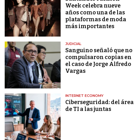
Week celebra nueve
años como una de las
plataformas de moda
más importantes
JUDICIAL
Sanguino señaló que no
compulsaron copias en
el caso de Jorge Alfredo
Vargas
INTERNET ECONOMY
Ciberseguridad: del área
de TI a las juntas