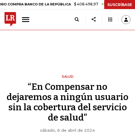
$ 408.498,97
+$ 8.753,81
+2,19%
PRA BANCO DE LA REPÚBLICA
TA
SUSCRÍBASE
SALUD
“En Compensar no
dejaremos a ningún usuario
sin la cobertura del servicio
de salud”
sábado, 6 de abril de 2024