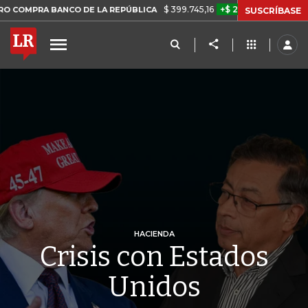
$ 399.745,16
+$ 2.295,71
+0,58%
 BANCO DE LA REPÚBLICA
TASA
SUSCRÍBASE
HACIENDA
Crisis con Estados
Unidos