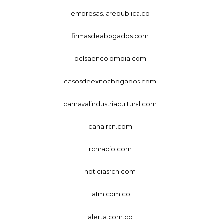
empresas.larepublica.co
firmasdeabogados.com
bolsaencolombia.com
casosdeexitoabogados.com
carnavalindustriacultural.com
canalrcn.com
rcnradio.com
noticiasrcn.com
lafm.com.co
alerta.com.co