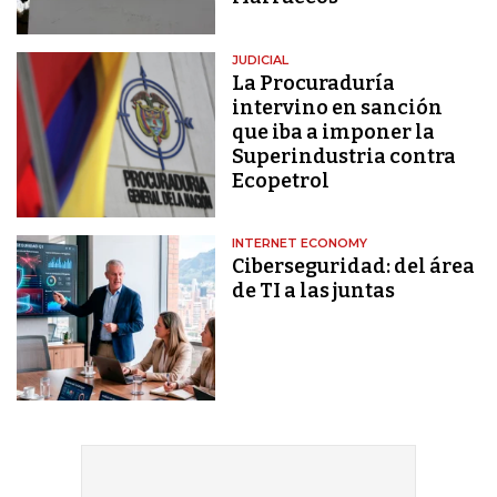
JUDICIAL
La Procuraduría
intervino en sanción
que iba a imponer la
Superindustria contra
Ecopetrol
INTERNET ECONOMY
Ciberseguridad: del área
de TI a las juntas