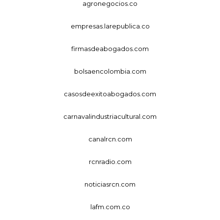
agronegocios.co
empresas.larepublica.co
firmasdeabogados.com
bolsaencolombia.com
casosdeexitoabogados.com
carnavalindustriacultural.com
canalrcn.com
rcnradio.com
noticiasrcn.com
lafm.com.co