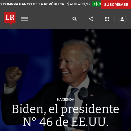
$ 408.498,97
+$ 8.753,81
+2,19%
ANCO DE LA REPÚBLICA
TASA 
SUSCRÍBASE
HACIENDA
Biden, el presidente
N° 46 de EE.UU.