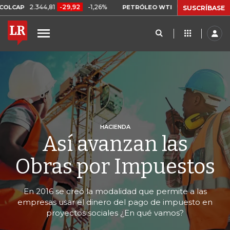
.344,81
-29,92
-1,26%
US$ 75,09
-US$ 0,24
-0,
PETRÓLEO WTI
SUSCRÍBASE
HACIENDA
Así avanzan las
Obras por Impuestos
En 2016 se creó la modalidad que permite a las
empresas usar el dinero del pago de impuesto en
proyectos sociales ¿En qué vamos?