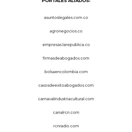
PORTALES ALIADOS:
asuntoslegales.com.co
agronegocios.co
empresas.larepublica.co
firmasdeabogados.com
bolsaencolombia.com
casosdeexitoabogados.com
carnavalindustriacultural.com
canalrcn.com
rcnradio.com