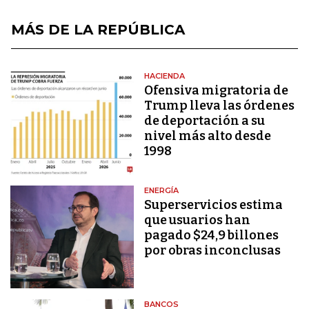
MÁS DE LA REPÚBLICA
HACIENDA
Ofensiva migratoria de
Trump lleva las órdenes
de deportación a su
nivel más alto desde
1998
ENERGÍA
Superservicios estima
que usuarios han
pagado $24,9 billones
por obras inconclusas
BANCOS