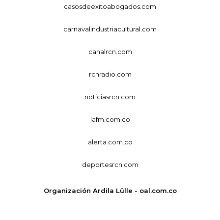
casosdeexitoabogados.com
carnavalindustriacultural.com
canalrcn.com
rcnradio.com
noticiasrcn.com
lafm.com.co
alerta.com.co
deportesrcn.com
Organización Ardila Lülle - oal.com.co