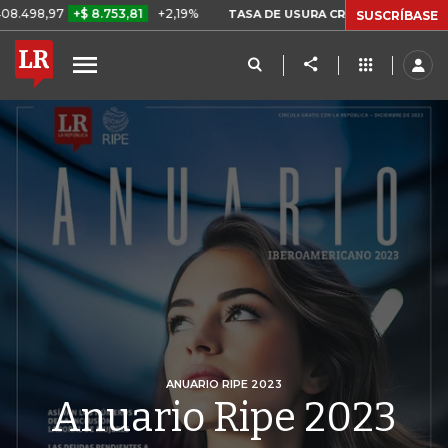
$ 8.753,81
+2,19%
29,66%
+
TASA DE USURA CRÉDITO CONSUMO
SUSCRÍBASE
ANUARIO RIPE 2023
Anuario Ripe 2023