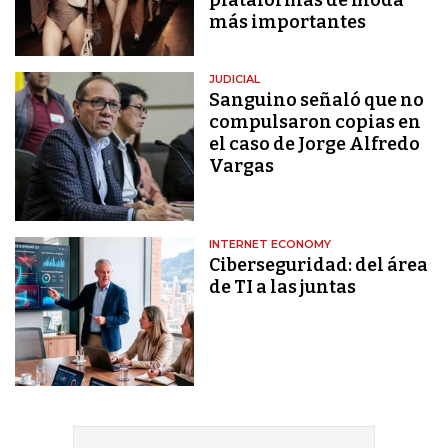
plataformas de moda
más importantes
JUDICIAL
Sanguino señaló que no
compulsaron copias en
el caso de Jorge Alfredo
Vargas
INTERNET ECONOMY
Ciberseguridad: del área
de TI a las juntas