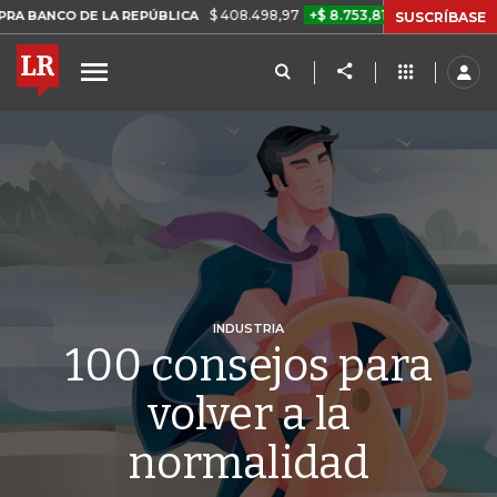
$ 408.498,97
+$ 8.753,81
+2,19%
 DE LA REPÚBLICA
TASA DE US
SUSCRÍBASE
INDUSTRIA
100 consejos para
volver a la
normalidad