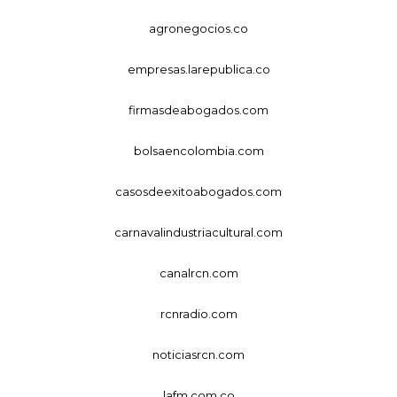
agronegocios.co
empresas.larepublica.co
firmasdeabogados.com
bolsaencolombia.com
casosdeexitoabogados.com
carnavalindustriacultural.com
canalrcn.com
rcnradio.com
noticiasrcn.com
lafm.com.co