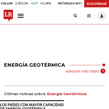
2.350,94
+6,13
+0,26%
US$ 78,01
US$ 2,92
LCAP
PETRÓLEO WTI
SUSCRÍBASE
ENERGÍA GEOTÉRMICA
AGREGAR A MIS TEMAS
Últimas noticias sobre:
Energía Geotérmica