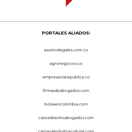
PORTALES ALIADOS:
asuntoslegales.com.co
agronegocios.co
empresas.larepublica.co
firmasdeabogados.com
bolsaencolombia.com
casosdeexitoabogados.com
carnavalindustriacultural.com