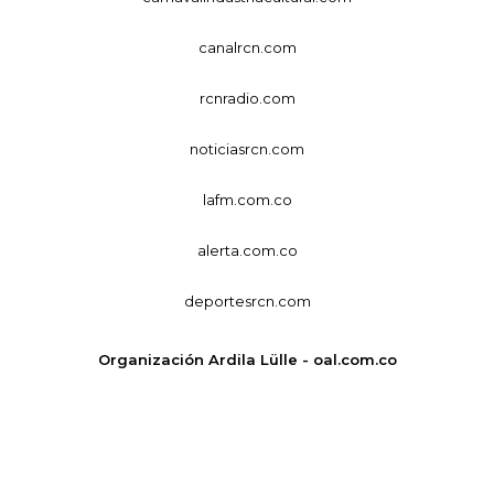
canalrcn.com
rcnradio.com
noticiasrcn.com
lafm.com.co
alerta.com.co
deportesrcn.com
Organización Ardila Lülle - oal.com.co