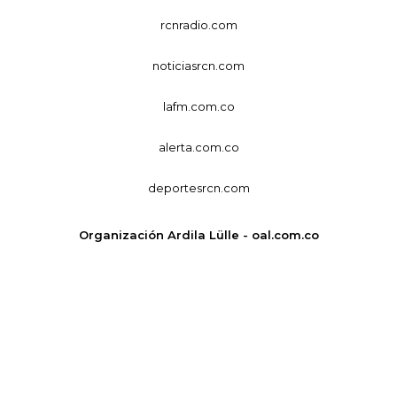
rcnradio.com
noticiasrcn.com
lafm.com.co
alerta.com.co
deportesrcn.com
Organización Ardila Lülle - oal.com.co