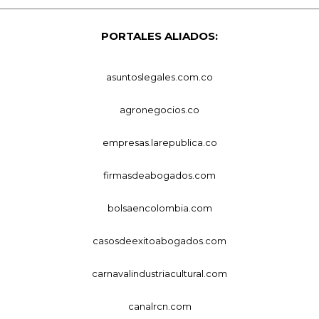
PORTALES ALIADOS:
asuntoslegales.com.co
agronegocios.co
empresas.larepublica.co
firmasdeabogados.com
bolsaencolombia.com
casosdeexitoabogados.com
carnavalindustriacultural.com
canalrcn.com