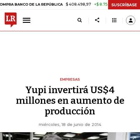
$ 408.498,97
+$ 8.753,81
+2,19%
BANCO DE LA REPÚBLICA
TASA D
SUSCRÍBASE
EMPRESAS
Yupi invertirá US$4
millones en aumento de
producción
miércoles, 18 de junio de 2014