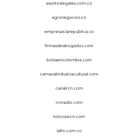
asuntoslegales.com.co
agronegocios.co
empresas.larepublica.co
firmasdeabogados.com
bolsaencolombia.com
carnavalindustriacultural.com
canalrcn.com
rcnradio.com
noticiasrcn.com
lafm.com.co