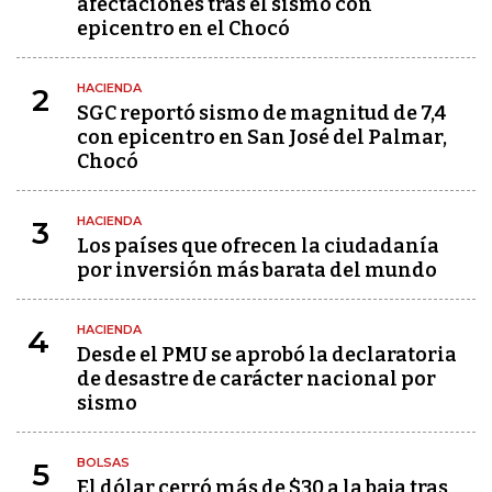
afectaciones tras el sismo con
epicentro en el Chocó
HACIENDA
2
SGC reportó sismo de magnitud de 7,4
con epicentro en San José del Palmar,
Chocó
HACIENDA
3
Los países que ofrecen la ciudadanía
por inversión más barata del mundo
HACIENDA
4
Desde el PMU se aprobó la declaratoria
de desastre de carácter nacional por
sismo
BOLSAS
5
El dólar cerró más de $30 a la baja tras