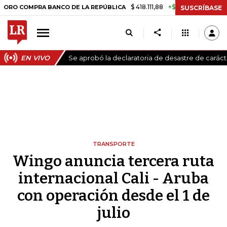
$ 418.111,88
+$ 9.612,91
+2,35%
OMPRA BANCO DE LA REPÚBLICA
TA
SUSCRÍBASE
EN VIVO
Se aprobó la declaratoria de desastre de carác
TRANSPORTE
Wingo anuncia tercera ruta
internacional Cali - Aruba
con operación desde el 1 de
julio