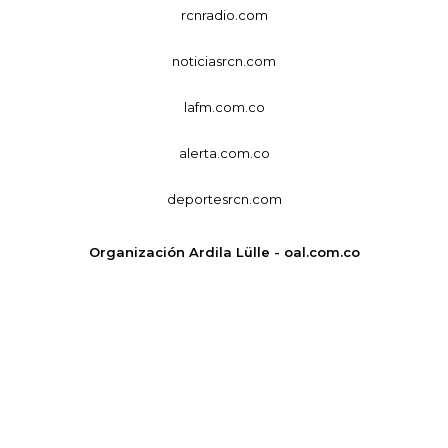
rcnradio.com
noticiasrcn.com
lafm.com.co
alerta.com.co
deportesrcn.com
Organización Ardila Lülle - oal.com.co