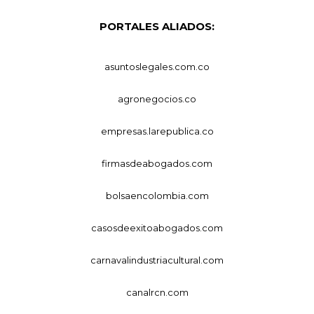
PORTALES ALIADOS:
asuntoslegales.com.co
agronegocios.co
empresas.larepublica.co
firmasdeabogados.com
bolsaencolombia.com
casosdeexitoabogados.com
carnavalindustriacultural.com
canalrcn.com