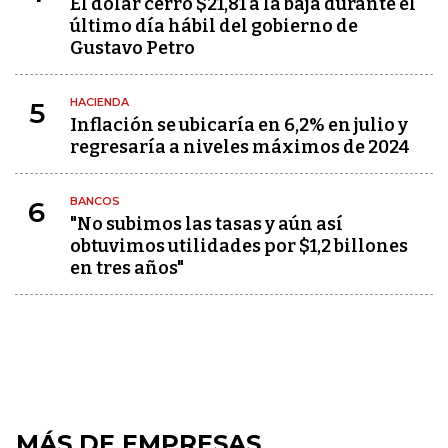
El dólar cerró $21,81 a la baja durante el
último día hábil del gobierno de
Gustavo Petro
HACIENDA
5
Inflación se ubicaría en 6,2% en julio y
regresaría a niveles máximos de 2024
BANCOS
6
"No subimos las tasas y aún así
obtuvimos utilidades por $1,2 billones
en tres años"
MÁS DE EMPRESAS